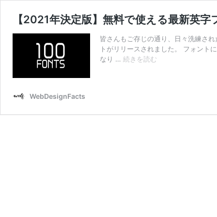
【2021年決定版】無料で使える最新英字
皆さんもご存じの通り、日々洗練され
トがリリースされました。 フォント
【2021
なり …
続きを読む
年
決
定
WebDesignFacts
版】
無
料
で
使
え
る
最
新
英
字
フ