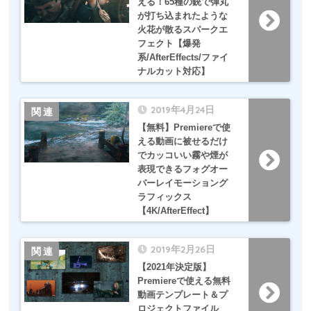
える！65種の銃で弾丸
が打ち込まれたような
火花が散るスパークエ
フェクト【爆発
系/AfterEffects/ファイ
ナルカット対応】
2019年4月24日
【無料】Premiereで使
える動画に被せるだけ
でカッコいい霧や煙が
表現できるフォグオー
バーレイモーショング
ラフィックス
【4K/AfterEffect】
2019年2月26日
【2021年決定版】
Premiereで使える無料
動画テンプレート＆プ
ロジェクトファイル