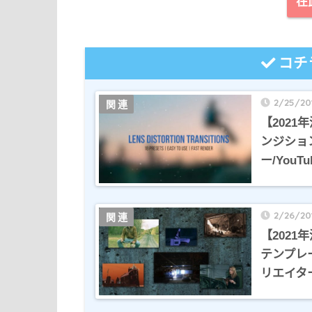
在
コチ
2/25/20
【2021
ンジショ
ー/YouT
2/26/20
【2021
テンプレ
リエイター