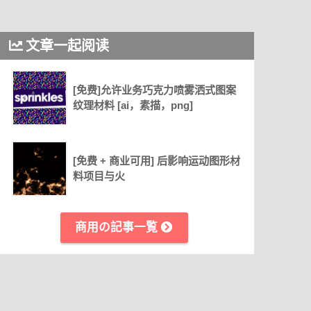
文章一起阅读
[免费]允许业务巧克力喷雾洒式图案
纹理材料 [ai，素描，png]
[免费 + 商业可用] 后影响运动图形材
料项目与火
商用の記事一覧