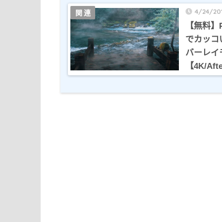
4/24/20
【無料】P
でカッコ
バーレイ
【4K/Afte