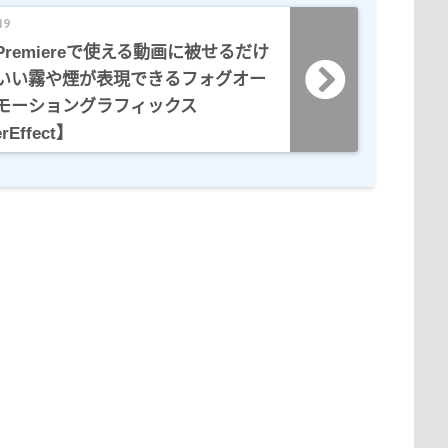
19
remiereで使える動画に被せるだけ
いい霧や煙が表現できるフォグオー
モーショングラフィックス
rEffect】