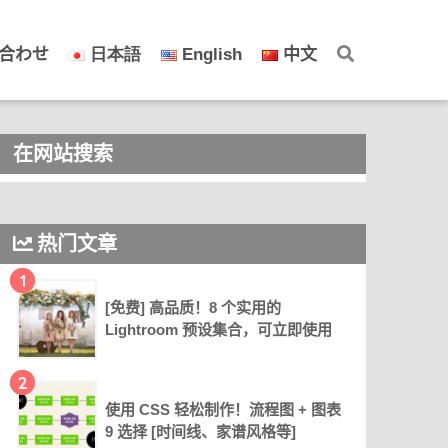
合わせ
日本語
English
中文
在网站搜索
热门文章
1
[免费] 高品质！8 个实用的
Lightroom 预设集合，可立即使用
2
使用 CSS 轻松制作！流程图 + 图表
9 选择 [时间线、家谱风格等]