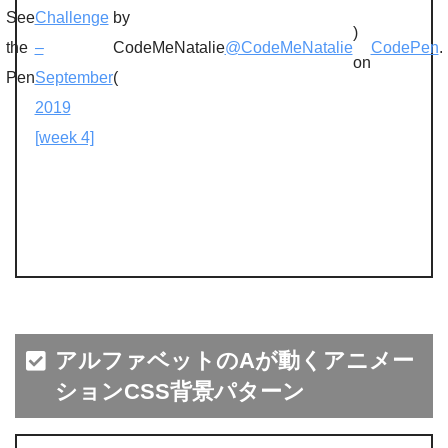
See
Challenge
by
)
the
–
CodeMeNatalie
@CodeMeNatalie
CodePen
.
on
Pen
September
(
2019
[week 4]
アルファベットのAが動くアニメー
ションCSS背景パターン