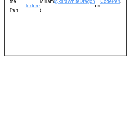
the
Miriam
@karaWhiteDragon
CodePen
.
texture
on
Pen
(