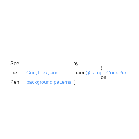
See
by
)
the
Grid, Flex, and
Liam
@liamj
CodePen
.
on
Pen
background patterns
(