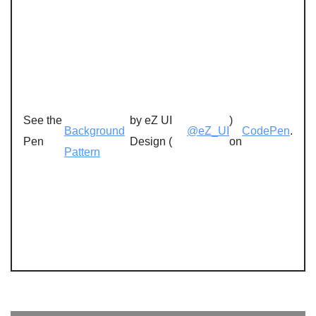
See the
by eZ UI
)
Background
@eZ_UI
CodePen
.
Pen
Design (
on
Pattern