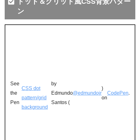
ドット＆グリッド風CSS背景パター
ン
See
by
CSS dot
)
the
Edmundo
@edmundojr
CodePen
.
pattern/grid
on
Pen
Santos (
background