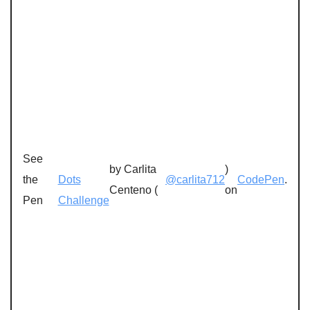
See
by Carlita
)
the
Dots
@carlita712
CodePen
.
Centeno (
on
Pen
Challenge