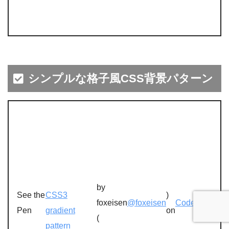
シンプルな格子風CSS背景パターン
by
See the
CSS3
)
foxeisen
@foxeisen
CodePen
.
Pen
gradient
on
(
pattern