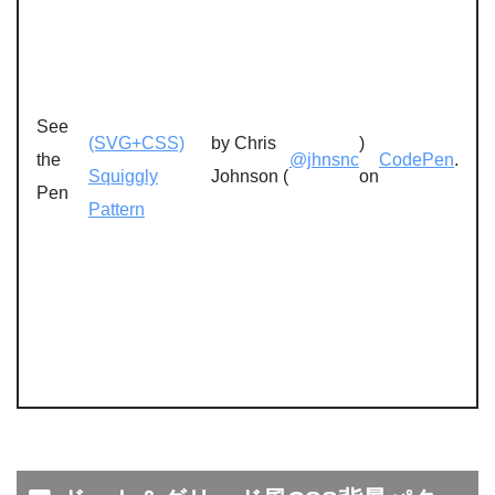
See
(SVG+CSS)
by Chris
)
the
@jhnsnc
CodePen
.
Squiggly
Johnson (
on
Pen
Pattern