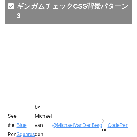
ギンガムチェックCSS背景パターン
3
by
See
Michael
)
the
Blue
van
@MichaelVanDenBerg
CodePen
.
on
Pen
Squares
den