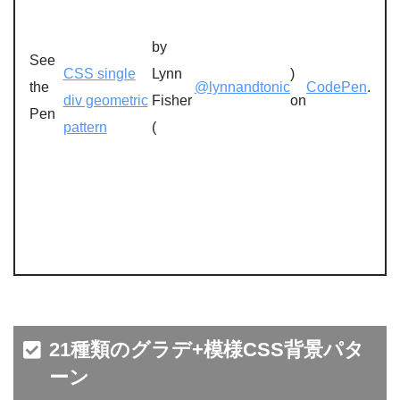
by
See
CSS single
Lynn
)
the
@lynnandtonic
CodePen
.
div geometric
Fisher
on
Pen
pattern
(
21種類のグラデ+模様CSS背景パタ
ーン