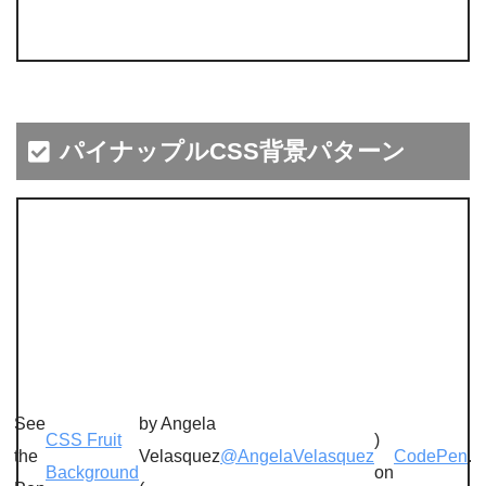
パイナップルCSS背景パターン
See
by Angela
CSS Fruit
)
the
Velasquez
@AngelaVelasquez
CodePen
.
Background
on