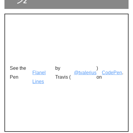
ン2
See the
by
)
Flanel
@tvalerius
CodePen
.
Pen
Travis (
on
Lines