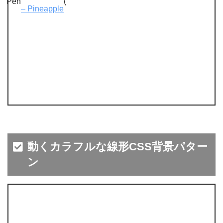
Pen
(
– Pineapple
動くカラフルな線形CSS背景パター
ン