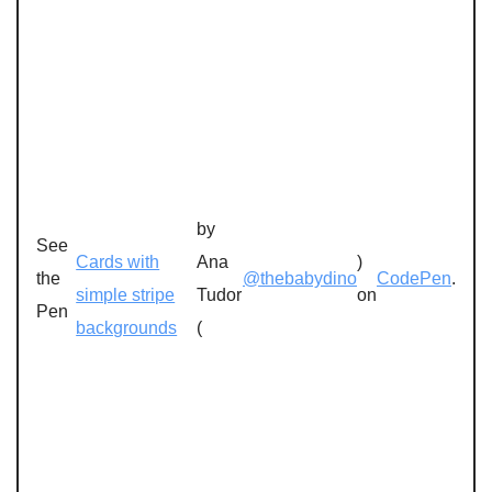
by
See
Cards with
Ana
)
the
@thebabydino
CodePen
.
simple stripe
Tudor
on
Pen
backgrounds
(