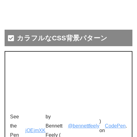
カラフルなCSS背景パターン
See
by
)
the
Bennett
@bennettfeely
CodePen
.
jOEjmXK
on
Pen
Feely (