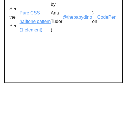
by
See
Pure CSS
Ana
)
the
@thebabydino
CodePen
.
halftone pattern
Tudor
on
Pen
(1 element)
(