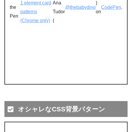
1 element card
Ana
)
the
@thebabydino
CodePen
.
patterns
Tudor
on
Pen
(Chrome only)
(
オシャレなCSS背景パターン