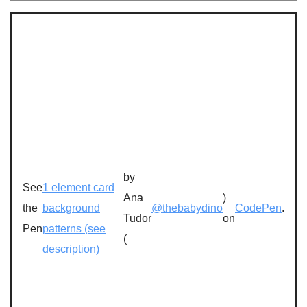
by
See
1 element card
Ana
)
the
background
@thebabydino
CodePen
.
Tudor
on
Pen
patterns (see
(
description)