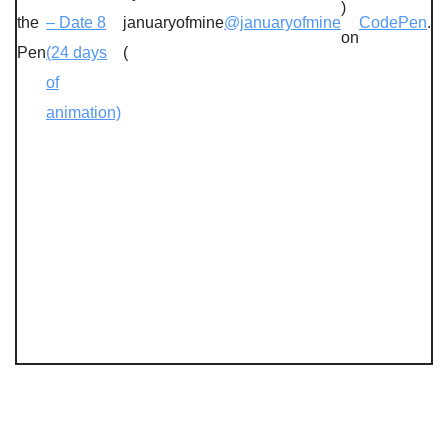
)
the
– Date 8
januaryofmine
@januaryofmine
CodePen
.
on
Pen
(24 days
(
of
animation)