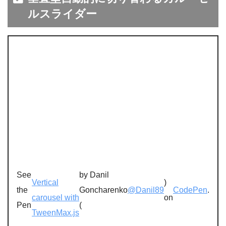
ルスライダー
See
by Danil
Vertical
)
the
Goncharenko
@Danil89
CodePen
.
carousel with
on
Pen
(
TweenMax.js