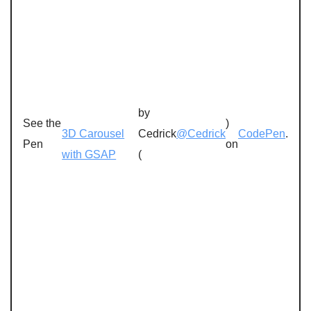
by
See the
)
3D Carousel
Cedrick
@Cedrick
CodePen
.
Pen
on
with GSAP
(