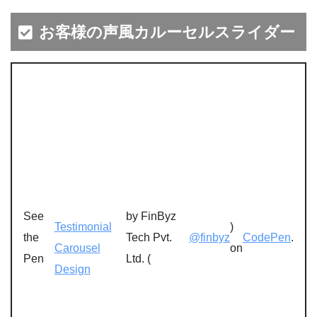
お客様の声風カルーセルスライダー
See
by FinByz
Testimonial
)
the
Tech Pvt.
@finbyz
CodePen
.
Carousel
on
Pen
Ltd. (
Design