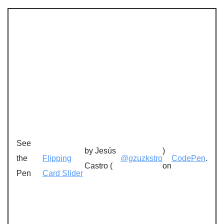
See
by Jesús
)
the
Flipping
@gzuzkstro
CodePen
.
Castro (
on
Pen
Card Slider