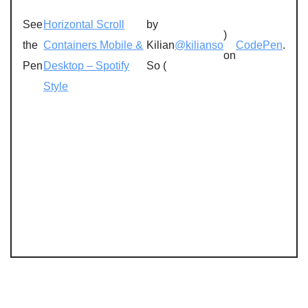
See
Horizontal Scroll
by
)
the
Containers Mobile &
Kilian
@kilianso
CodePen
.
on
Pen
Desktop – Spotify
So (
Style