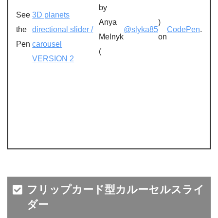
by
See
3D planets
Anya
)
the
directional slider /
@slyka85
CodePen
.
Melnyk
on
Pen
carousel
(
VERSION 2
フリップカード型カルーセルスライ
ダー